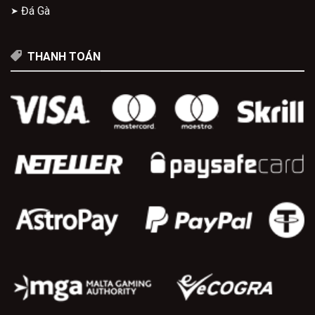
Đá Gà
THANH TOÁN