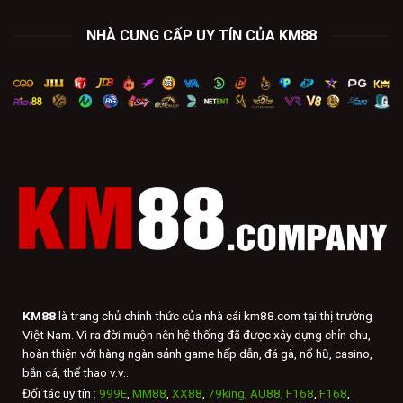
NHÀ CUNG CẤP UY TÍN CỦA KM88
KM88
là trang chủ chính thức của nhà cái km88.com tại thị trường
Việt Nam. Vì ra đời muộn nên hệ thống đã được xây dựng chỉn chu,
hoàn thiện với hàng ngàn sảnh game hấp dẫn, đá gà, nổ hũ, casino,
bắn cá, thể thao v.v..
Đối tác uy tín :
999E
,
MM88
,
XX88
,
79king
,
AU88
,
F168
,
F168
,