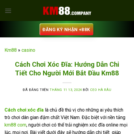
Chuyển
đến
nội
dung
ĐĂNG KÝ NHẬN +88K
Km88
»
casino
Cách Chơi Xóc Đĩa: Hướng Dẫn Chi
Tiết Cho Người Mới Bắt Đầu Km88
ĐÃ ĐĂNG TRÊN
THÁNG 11 13, 2024
BỞI
CEO HÀ RÂU
Cách chơi xóc đĩa
là chủ đề thú vị cho những ai yêu thích
trò chơi dân gian đậm chất Việt Nam. Đặc biệt với nền tảng
km88 com
, người chơi có thể trải nghiệm xóc đĩa online mọi
lúc, mọi nơi. Bài viết dưới đây sẽ hướng dẫn chi tiết giúp