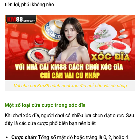
tiện lợi, phải không nào.
Với nhà cái Km88 cách chơi xóc đĩa chỉ cần vài cú nhấp
Một số loại cửa cược trong xóc đĩa
Khi chơi xóc đĩa, người chơi có nhiều lựa chọn đặt cược. Sau
đây là các cửa cược phổ biến bạn nên biết:
Cược chẵn
: Tổng số mặt đỏ hoặc trắng là 0, 2, hoặc 4.