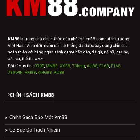
KM88
là trang chủ chính thức của nhà cái km88.com tại thị trường
Việt Nam. Vì ra đời muộn nên hệ thống đã được xây dựng chỉn chu,
hoàn thiện với hàng ngàn sảnh game hấp dẫn, đá gà, nổ hũ, casino,
bắn cá, thể thao v.v..
Đối tác uy tín :
999E
,
MM88
,
XX88
,
79king
,
AU88
,
F168
,
F168
,
789WIN
,
HM88
,
KING88
,
AU88
CHÍNH SÁCH KM88
Chính Sách Bảo Mật Km88
Cờ Bạc Có Trách Nhiệm