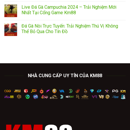
Live Đá Gà Campuchia 2024 – Trải Nghiệm Mới
Nhất Tại Cổng Game Km88
Đá Gà Nòi Trực Tuyến: Trải Nghiệm Thú Vị Không
Thể Bỏ Qua Cho Tín Đồ
NHÀ CUNG CẤP UY TÍN CỦA KM88