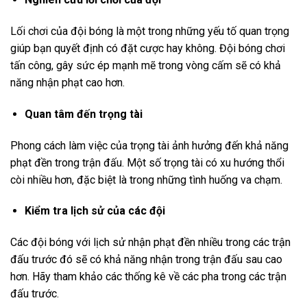
Lối chơi của đội bóng là một trong những yếu tố quan trọng
giúp bạn quyết định có đặt cược hay không. Đội bóng chơi
tấn công, gây sức ép mạnh mẽ trong vòng cấm sẽ có khả
năng nhận phạt cao hơn.
Quan tâm đến trọng tài
Phong cách làm việc của trọng tài ảnh hưởng đến khả năng
phạt đền trong trận đấu. Một số trọng tài có xu hướng thổi
còi nhiều hơn, đặc biệt là trong những tình huống va chạm.
Kiểm tra lịch sử của các đội
Các đội bóng với lịch sử nhận phạt đền nhiều trong các trận
đấu trước đó sẽ có khả năng nhận trong trận đấu sau cao
hơn. Hãy tham khảo các thống kê về các pha trong các trận
đấu trước.