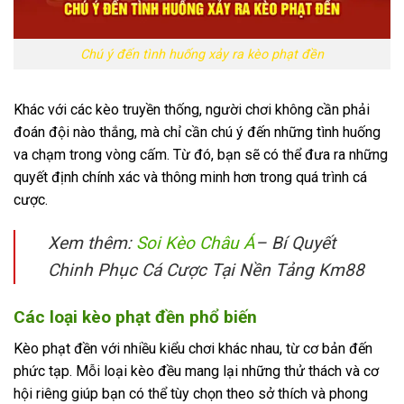
Chú ý đến tình huống xảy ra kèo phạt đền
Khác với các kèo truyền thống, người chơi không cần phải
đoán đội nào thắng, mà chỉ cần chú ý đến những tình huống
va chạm trong vòng cấm. Từ đó, bạn sẽ có thể đưa ra những
quyết định chính xác và thông minh hơn trong quá trình cá
cược.
Xem thêm:
Soi Kèo Châu Á
– Bí Quyết
Chinh Phục Cá Cược Tại Nền Tảng Km88
Các loại kèo phạt đền phổ biến
Kèo phạt đền với nhiều kiểu chơi khác nhau, từ cơ bản đến
phức tạp. Mỗi loại kèo đều mang lại những thử thách và cơ
hội riêng giúp bạn có thể tùy chọn theo sở thích và phong