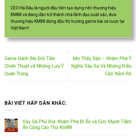
CEO Hà Râu là người đầu tiên tạo dựng nên thương hiệu
KM88 và đang dần trở thành nhà lãnh đạo suất sắc, đưa
thương hiệu KM88 đứng đầu thị trường game bài cá cược tại
Việt Nam!
Game Đánh Bài Đổi Tiền:
Mơ Thấy Rắn – Khám Phá Ý
Chiến Thuật và Những Lưu Ý
Nghĩa Sâu Xa Và Những Điều
Quan Trọng
Cần Nắm Rõ
BÀI VIẾT HẤP DẪN KHÁC:
Vảy Gà Phủ Địa: Khám Phá Bí Ẩn và Sức Mạnh Tiềm
Ẩn Cùng Cao Thủ Km88