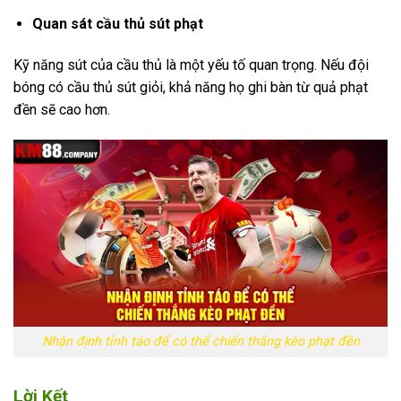
Quan sát cầu thủ sút phạt
Kỹ năng sút của cầu thủ là một yếu tố quan trọng. Nếu đội
bóng có cầu thủ sút giỏi, khả năng họ ghi bàn từ quả phạt
đền sẽ cao hơn.
Nhận định tỉnh táo để có thể chiến thắng kèo phạt đền
Lời Kết