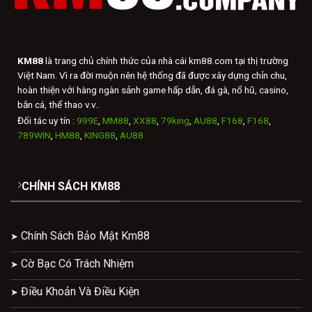
KM88
là trang chủ chính thức của nhà cái km88.com tại thị trường
Việt Nam. Vì ra đời muộn nên hệ thống đã được xây dựng chỉn chu,
hoàn thiện với hàng ngàn sảnh game hấp dẫn, đá gà, nổ hũ, casino,
bắn cá, thể thao v.v..
Đối tác uy tín :
999E
,
MM88
,
XX88
,
79king
,
AU88
,
F168
,
F168
,
789WIN
,
HM88
,
KING88
,
AU88
CHÍNH SÁCH KM88
Chính Sách Bảo Mật Km88
Cờ Bạc Có Trách Nhiệm
Điều Khoản Và Điều Kiện