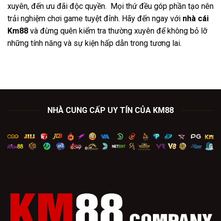
xuyên, đến ưu đãi độc quyền. Mọi thứ đều góp phần tạo nên
trải nghiệm chơi game tuyệt đỉnh. Hãy đến ngay với
nhà cái
Km88
và đừng quên kiểm tra thường xuyên để không bỏ lỡ
những tính năng và sự kiện hấp dẫn trong tương lai.
NHÀ CUNG CẤP UY TÍN CỦA KM88