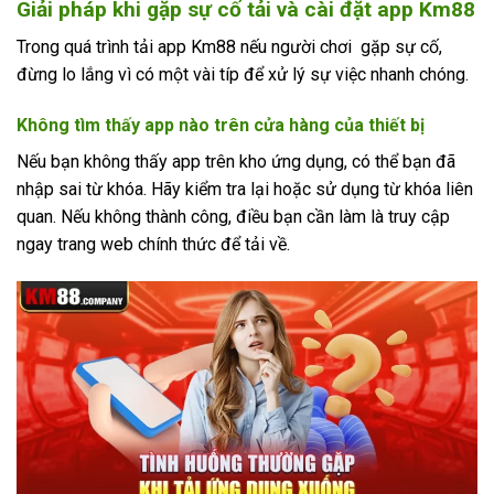
Giải pháp khi gặp sự cố tải và cài đặt app Km88
Trong quá trình tải app Km88 nếu người chơi gặp sự cố,
đừng lo lắng vì có một vài típ để xử lý sự việc nhanh chóng.
Không tìm thấy app nào trên cửa hàng của thiết bị
Nếu bạn không thấy app trên kho ứng dụng, có thể bạn đã
nhập sai từ khóa. Hãy kiểm tra lại hoặc sử dụng từ khóa liên
quan. Nếu không thành công, điều bạn cần làm là truy cập
ngay trang web chính thức để tải về.