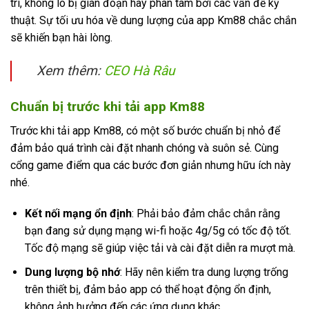
trí, không lo bị gián đoạn hay phân tâm bởi các vấn đề kỹ
thuật. Sự tối ưu hóa về dung lượng của app Km88 chắc chắn
sẽ khiến bạn hài lòng.
Xem thêm:
CEO Hà Râu
Chuẩn bị trước khi tải app Km88
Trước khi tải app Km88, có một số bước chuẩn bị nhỏ để
đảm bảo quá trình cài đặt nhanh chóng và suôn sẻ. Cùng
cổng game điểm qua các bước đơn giản nhưng hữu ích này
nhé.
Kết nối mạng ổn định
: Phải bảo đảm chắc chắn rằng
bạn đang sử dụng mạng wi-fi hoặc 4g/5g có tốc độ tốt.
Tốc độ mạng sẽ giúp việc tải và cài đặt diễn ra mượt mà.
Dung lượng bộ nhớ
: Hãy nên kiểm tra dung lượng trống
trên thiết bị, đảm bảo app có thể hoạt động ổn định,
không ảnh hưởng đến các ứng dụng khác.