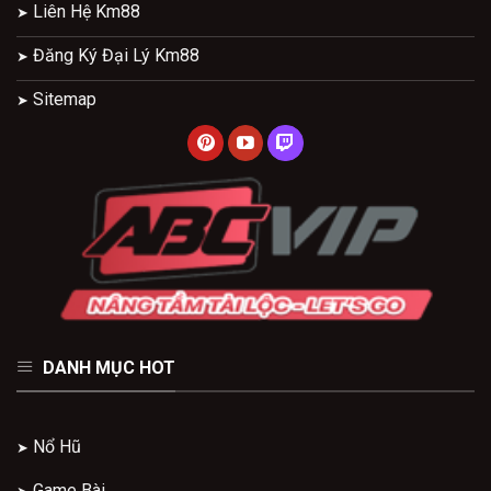
Liên Hệ Km88
Đăng Ký Đại Lý Km88
Sitemap
DANH MỤC HOT
Nổ Hũ
Game Bài