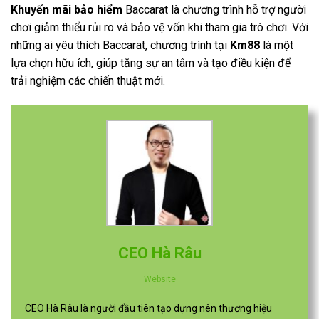
Khuyến mãi bảo hiểm
Baccarat là chương trình hỗ trợ người
chơi giảm thiểu rủi ro và bảo vệ vốn khi tham gia trò chơi. Với
những ai yêu thích Baccarat, chương trình tại
Km88
là một
lựa chọn hữu ích, giúp tăng sự an tâm và tạo điều kiện để
trải nghiệm các chiến thuật mới.
CEO Hà Râu
Website
CEO Hà Râu là người đầu tiên tạo dựng nên thương hiệu