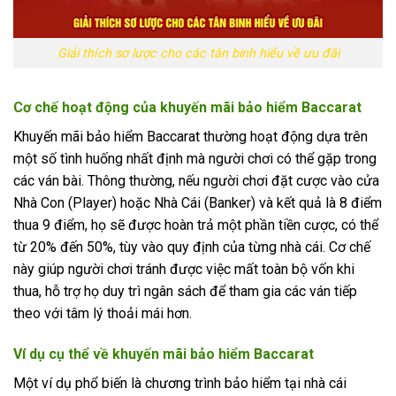
Giải thích sơ lược cho các tân binh hiểu về ưu đãi
Cơ chế hoạt động của khuyến mãi bảo hiểm Baccarat
Khuyến mãi bảo hiểm Baccarat thường hoạt động dựa trên
một số tình huống nhất định mà người chơi có thể gặp trong
các ván bài. Thông thường, nếu người chơi đặt cược vào cửa
Nhà Con (Player) hoặc Nhà Cái (Banker) và kết quả là 8 điểm
thua 9 điểm, họ sẽ được hoàn trả một phần tiền cược, có thể
từ 20% đến 50%, tùy vào quy định của từng nhà cái. Cơ chế
này giúp người chơi tránh được việc mất toàn bộ vốn khi
thua, hỗ trợ họ duy trì ngân sách để tham gia các ván tiếp
theo với tâm lý thoải mái hơn.
Ví dụ cụ thể về khuyến mãi bảo hiểm Baccarat
Một ví dụ phổ biến là chương trình bảo hiểm tại nhà cái