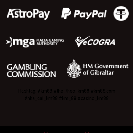
Hashtag: #km88 #the_theo_km88 #km88.com
#nha_cai_km88 #km_88 #casino_km88