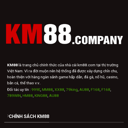
KM88
là trang chủ chính thức của nhà cái km88.com tại thị trường
Việt Nam. Vì ra đời muộn nên hệ thống đã được xây dựng chỉn chu,
hoàn thiện với hàng ngàn sảnh game hấp dẫn, đá gà, nổ hũ, casino,
bắn cá, thể thao v.v..
Đối tác uy tín :
999E
,
MM88
,
XX88
,
79king
,
AU88
,
F168
,
F168
,
789WIN
,
HM88
,
KING88
,
AU88
CHÍNH SÁCH KM88