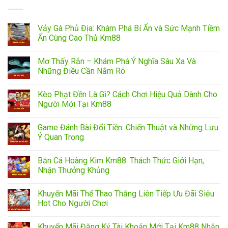
Vảy Gà Phủ Địa: Khám Phá Bí Ẩn và Sức Mạnh Tiềm
Ẩn Cùng Cao Thủ Km88
Mơ Thấy Rắn – Khám Phá Ý Nghĩa Sâu Xa Và
Những Điều Cần Nắm Rõ
Kèo Phạt Đền Là Gì? Cách Chơi Hiệu Quả Dành Cho
Người Mới Tại Km88
Game Đánh Bài Đổi Tiền: Chiến Thuật và Những Lưu
Ý Quan Trọng
Bắn Cá Hoàng Kim Km88: Thách Thức Giới Hạn,
Nhận Thưởng Khủng
Khuyến Mãi Thể Thao Thắng Liên Tiếp Ưu Đãi Siêu
Hot Cho Người Chơi
Khuyến Mãi Đăng Ký Tài Khoản Mới Tại Km88 Nhận