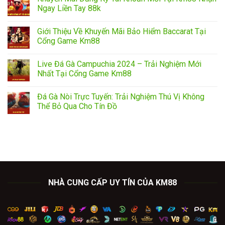
Ngay Liền Tay 88k
Giới Thiệu Về Khuyến Mãi Bảo Hiểm Baccarat Tại
Cổng Game Km88
Live Đá Gà Campuchia 2024 – Trải Nghiệm Mới
Nhất Tại Cổng Game Km88
Đá Gà Nòi Trực Tuyến: Trải Nghiệm Thú Vị Không
Thể Bỏ Qua Cho Tín Đồ
NHÀ CUNG CẤP UY TÍN CỦA KM88