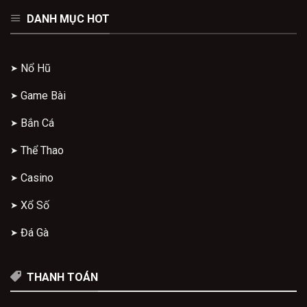
DANH MỤC HOT
Nổ Hũ
Game Bài
Bắn Cá
Thể Thao
Casino
Xổ Số
Đá Gà
THANH TOÁN