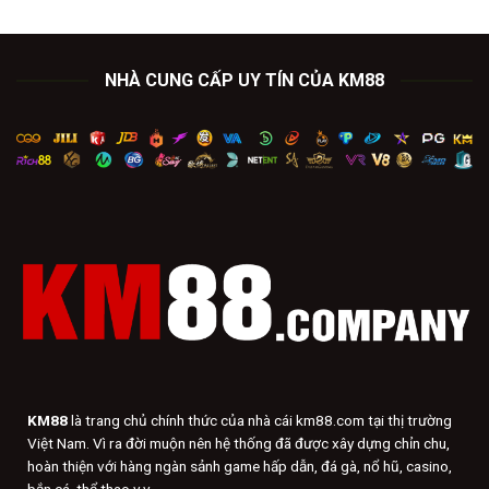
NHÀ CUNG CẤP UY TÍN CỦA KM88
KM88
là trang chủ chính thức của nhà cái km88.com tại thị trường
Việt Nam. Vì ra đời muộn nên hệ thống đã được xây dựng chỉn chu,
hoàn thiện với hàng ngàn sảnh game hấp dẫn, đá gà, nổ hũ, casino,