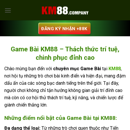
Chuyển
đến
nội
dung
ĐĂNG KÝ NHẬN +88K
Game Bài KM88 – Thách thức trí tuệ,
chinh phục đỉnh cao
Chào mừng bạn đến với
chuyên mục Game Bài
tại
KM88
,
nơi hội tụ những trò chơi bài kinh điển và hiện đại, mang đậm
dấu ấn của các sòng bạc danh tiếng trên thế giới. Tại đây,
người chơi không chỉ tận hưởng không gian giải trí đỉnh cao
mà còn có cơ hội thử thách trí tuệ, kỹ năng, và chiến lược để
giành chiến thắng lớn.
Những điểm nổi bật của Game Bài tại KM88:
Đa dạng thể loại:
Từ những trò chơi quen thuộc như Tiến