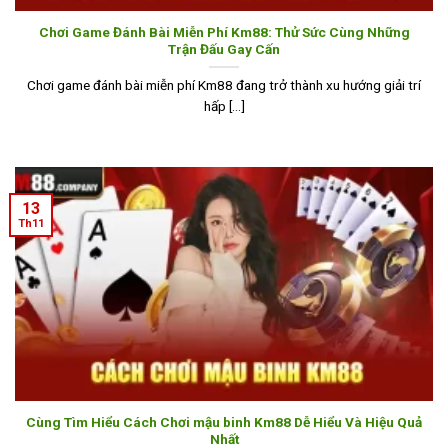
Chơi Game Đánh Bài Miễn Phí Km88: Thử Sức Cùng Những
Trận Đấu Gay Cấn
Chơi game đánh bài miễn phí Km88 đang trở thành xu hướng giải trí
hấp [...]
13
Th11
Cùng Tìm Hiểu Cách Chơi mậu binh Km88 Dễ Hiểu Và Hiệu Quả
Nhất