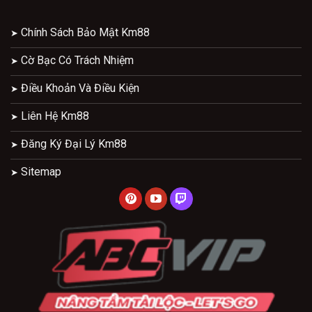
Chính Sách Bảo Mật Km88
Cờ Bạc Có Trách Nhiệm
Điều Khoản Và Điều Kiện
Liên Hệ Km88
Đăng Ký Đại Lý Km88
Sitemap