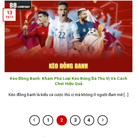
13
Th11
Kèo Đồng Banh: Khám Phá Loại Kèo Bóng Đá Thú Vị Và Cách
Chơi Hiệu Quả
Kèo đồng banh là kiểu cá cược thú vị mà không ít người đam mê [...]
1
2
3
4