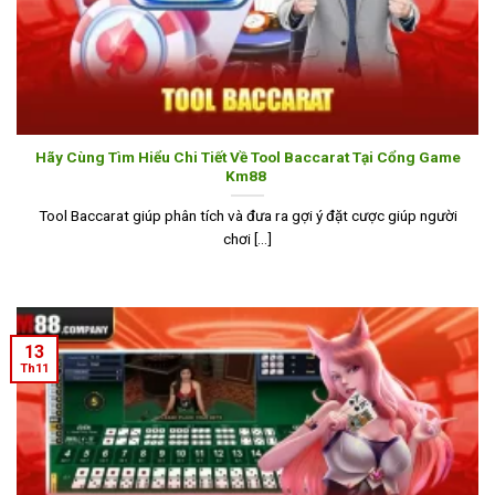
Hãy Cùng Tìm Hiểu Chi Tiết Về Tool Baccarat Tại Cổng Game
Km88
Tool Baccarat giúp phân tích và đưa ra gợi ý đặt cược giúp người
chơi [...]
13
Th11