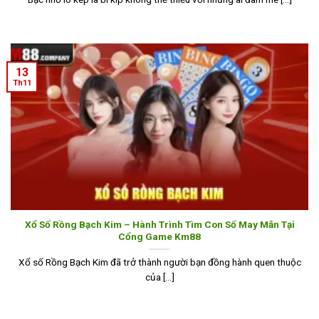
13
Th11
Xổ Số Rồng Bạch Kim – Hành Trình Tìm Con Số May Mắn Tại
Cổng Game Km88
Xổ số Rồng Bạch Kim đã trở thành người bạn đồng hành quen thuộc
của [...]