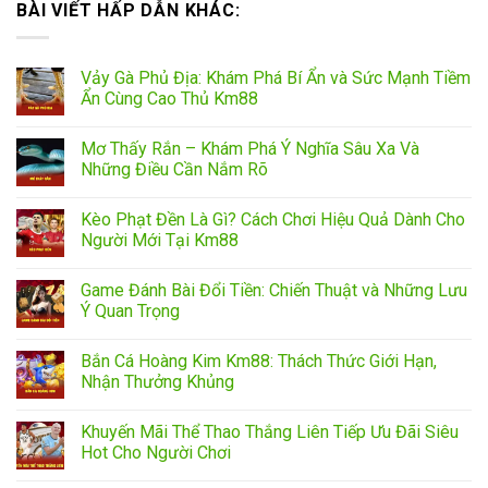
BÀI VIẾT HẤP DẪN KHÁC:
Vảy Gà Phủ Địa: Khám Phá Bí Ẩn và Sức Mạnh Tiềm
Ẩn Cùng Cao Thủ Km88
Mơ Thấy Rắn – Khám Phá Ý Nghĩa Sâu Xa Và
Những Điều Cần Nắm Rõ
Kèo Phạt Đền Là Gì? Cách Chơi Hiệu Quả Dành Cho
Người Mới Tại Km88
Game Đánh Bài Đổi Tiền: Chiến Thuật và Những Lưu
Ý Quan Trọng
Bắn Cá Hoàng Kim Km88: Thách Thức Giới Hạn,
Nhận Thưởng Khủng
Khuyến Mãi Thể Thao Thắng Liên Tiếp Ưu Đãi Siêu
Hot Cho Người Chơi